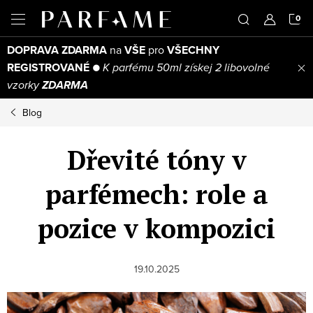
Přejít
N
na
obsah
DOPRAVA ZDARMA
na
VŠE
pro
VŠECHNY
K
REGISTROVANÉ
●
K parfému 50ml získej 2 libovolné
vzorky
ZDARMA
Blog
Dřevité tóny v
parfémech: role a
pozice v kompozici
19.10.2025