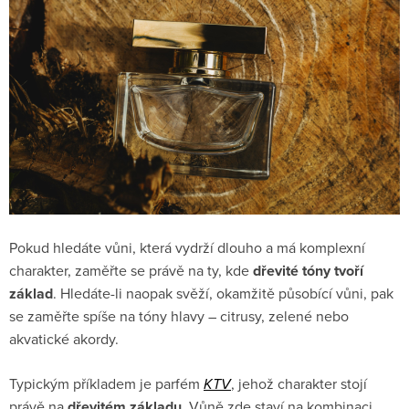
Pokud hledáte vůni, která vydrží dlouho a má komplexní
charakter, zaměřte se právě na ty, kde
dřevité tóny tvoří
základ
. Hledáte-li naopak svěží, okamžitě působící vůni, pak
se zaměřte spíše na tóny hlavy – citrusy, zelené nebo
akvatické akordy.
Typickým příkladem je parfém
KTV
, jehož charakter stojí
právě na
dřevitém základu
. Vůně zde staví na kombinaci