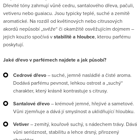
Dřevité tóny zahrnují vůně cedru, santalového dřeva, pačuli,
vetiveru nebo guaiacu. Jsou typicky teplé, suché a zemitě
aromatické. Na rozdíl od květinových nebo citrusových
akordů nepůsobí „
svěže
“ či okamžitě osvěžujícím dojmem –
jejich kouzlo spočívá v
stabilitě a hloubce
, kterou parfému
poskytují.
Jaké dřevo v parfémech najdete a jak působí?
Cedrové dřevo
– suché, jemně nasládlé a čisté aroma.
Dodává parfému pevnost, lehkou ostrost a „suchý“
charakter, který krásně kontrastuje s citrusy.
Santalové dřevo
– krémově jemné, hřejivé a sametové.
Vůni zjemňuje a dává jí smyslnost a uklidňující hloubku.
Vetiver
– zemitý, kouřově suchý, s nádechem trávy. Dává
vůni serióznost, stabilitu a lehce drsný, přirozený
charakter.