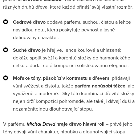
různých druhů dřeva, které každé přináší svůj vlastní rozměr.
Cedrové dřevo
dodává parfému suchou, čistou a lehce
nasládlou notu, která poskytuje pevnost a jasně
definovaný charakter.
Suché dřevo
je hřejivé, lehce kouřové a uhlazené;
dokáže spojit svěží a kořenité složky do harmonického
celku a dodat celé kompozici sofistikovanou eleganci.
Mořské tóny, působící v kontrastu s dřevem
, přidávají
vůni svěžest a čistotu, takže
parfém nepůsobí těžce
, ale
vyváženě a moderně. Díky této kombinaci dřevité složky
nejen drží kompozici pohromadě, ale také jí dávají duši a
nezaměnitelnou dlouhotrvající stopu.
V parfému
Michal David
hraje dřevo hlavní roli
– právě jeho
tóny dávají vůni charakter, hloubku a dlouhotrvající stopu.