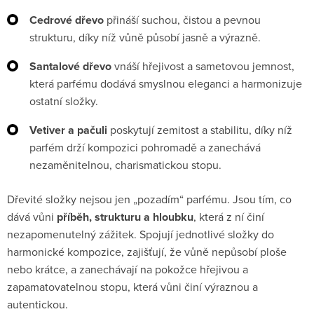
Cedrové dřevo
přináší suchou, čistou a pevnou
strukturu, díky níž vůně působí jasně a výrazně.
Santalové dřevo
vnáší hřejivost a sametovou jemnost,
která parfému dodává smyslnou eleganci a harmonizuje
ostatní složky.
Vetiver a pačuli
poskytují zemitost a stabilitu, díky níž
parfém drží kompozici pohromadě a zanechává
nezaměnitelnou, charismatickou stopu.
Dřevité složky nejsou jen „pozadím“ parfému. Jsou tím, co
dává vůni
příběh, strukturu a hloubku
, která z ní činí
nezapomenutelný zážitek. Spojují jednotlivé složky do
harmonické kompozice, zajišťují, že vůně nepůsobí ploše
nebo krátce, a zanechávají na pokožce hřejivou a
zapamatovatelnou stopu, která vůni činí výraznou a
autentickou.