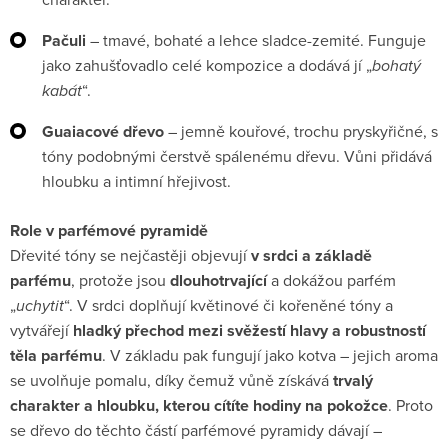
Pačuli
– tmavé, bohaté a lehce sladce-zemité. Funguje
jako zahušťovadlo celé kompozice a dodává jí „
bohatý
kabát
“.
Guaiacové dřevo
– jemně kouřové, trochu pryskyřičné, s
tóny podobnými čerstvě spálenému dřevu. Vůni přidává
hloubku a intimní hřejivost.
Role v parfémové pyramidě
Dřevité tóny se nejčastěji objevují
v srdci a základě
parfému
, protože jsou
dlouhotrvající
a dokážou parfém
„
uchytit
“. V srdci doplňují květinové či kořeněné tóny a
vytvářejí
hladký přechod mezi svěžestí hlavy a robustností
těla parfému
. V základu pak fungují jako kotva – jejich aroma
se uvolňuje pomalu, díky čemuž vůně získává
trvalý
charakter a hloubku, kterou cítíte hodiny na pokožce
. Proto
se dřevo do těchto částí parfémové pyramidy dávají –