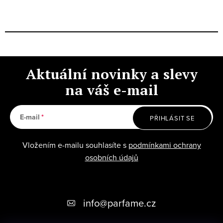
Aktuální novinky a slevy
na váš e-mail
E-mail
PŘIHLÁSIT SE
Vložením e-mailu souhlasíte s
podmínkami ochrany
osobních údajů
Z
info
@
parfame.cz
á