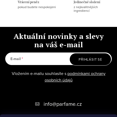
a
Vrácení peněz
Jedinečné složení
pokud budete nespokojeni
z nejkvalitnějších
c
ingrediencí
í
p
r
Aktuální novinky a slevy
v
na váš e-mail
k
y
v
E-mail
PŘIHLÁSIT SE
ý
p
Vložením e-mailu souhlasíte s
podmínkami ochrany
osobních údajů
i
s
u
Z
info
@
parfame.cz
á