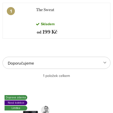
The Sweat
Skladem
199 Kč
od
V
Ř
Doporučujeme
ý
a
Nejlevnější
1
položek celkem
p
z
i
e
Nejdražší
s
n
Doprava zdarma
Nejprodávanější
p
í
Nová kolekce
Limitka
Abecedně