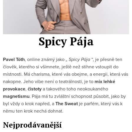
Spicy Pája
Pavel Tóth
, online známý jako
„ Spicy Pája
“, je přesně ten
člověk, kterého si všimnete, ještě než stihne vstoupit do
místnosti. Má charisma, které vás obejme, a energii, která vás
nakopne. Jeho vibe není o teatrálnosti, je to
mix
lehké
provokace
,
čistoty
a takového toho neokoukaného
magnetismu
. Pája má tu zvláštní schopnost působit, jako by
byl vždy o krok napřed, a
The Sweat
je parfém, který vás k
němu ten krok nechá dohnat.
Nejprodávanější