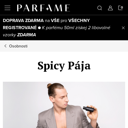
Přejít
N
na
obsah
DOPRAVA ZDARMA
na
VŠE
pro
VŠECHNY
K
REGISTROVANÉ
●
K parfému 50ml získej 2 libovolné
vzorky
ZDARMA
Osobnosti
Spicy Pája