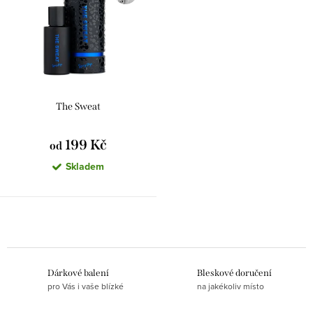
r
p
o
r
d
o
u
d
k
u
The Sweat
t
k
ů
t
199 Kč
od
Skladem
ů
O
v
l
Dárkové balení
Bleskové doručení
á
pro Vás i vaše blízké
na jakékoliv místo
d