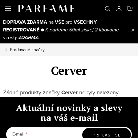
Přejít
N
na
obsah
DOPRAVA ZDARMA
na
VŠE
pro
VŠECHNY
K
REGISTROVANÉ
●
K parfému 50ml získej 2 libovolné
vzorky
ZDARMA
Prodávané značky
Cerver
Žádné produkty značky
Cerver
nebyly nalezeny...
Aktuální novinky a slevy
na váš e-mail
E-mail
PŘIHLÁSIT SE