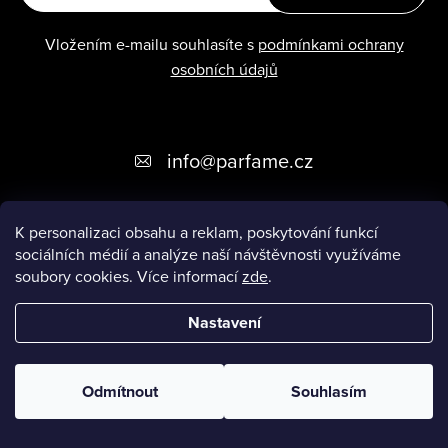
Vložením e-mailu souhlasíte s
podmínkami ochrany
osobních údajů
Z
info
@
parfame.cz
á
p
K personalizaci obsahu a reklam, poskytování funkcí
sociálních médií a analýze naší návštěvnosti využíváme
a
ZÁKAZNICKÝ SERVIS
soubory cookies. Více informací
zde
.
t
Nastavení
í
Copyright 2026
Parfame.cz
. Všechna práva vyhrazena.
Upravit
nastavení cookies
Odmítnout
Souhlasím
Vytvořil Shoptet