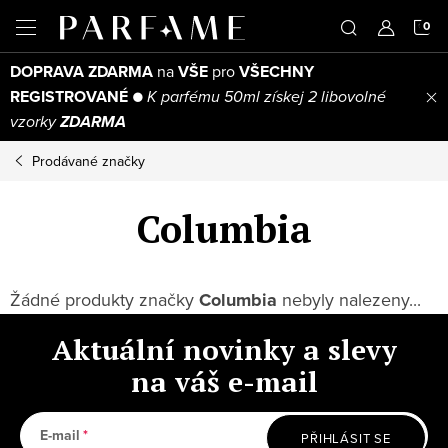
Přejít
N
na
obsah
DOPRAVA ZDARMA
na
VŠE
pro
VŠECHNY
K
REGISTROVANÉ
●
K parfému 50ml získej 2 libovolné
vzorky
ZDARMA
Prodávané značky
Columbia
Žádné produkty značky
Columbia
nebyly nalezeny...
Aktuální novinky a slevy
na váš e-mail
E-mail
PŘIHLÁSIT SE