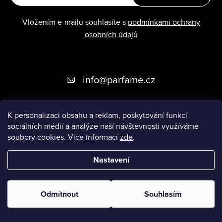
Vložením e-mailu souhlasíte s
podmínkami ochrany
osobních údajů
Z
info
@
parfame.cz
á
p
K personalizaci obsahu a reklam, poskytování funkcí
sociálních médií a analýze naší návštěvnosti využíváme
a
ZÁKAZNICKÝ SERVIS
soubory cookies. Více informací
zde
.
t
Nastavení
í
Copyright 2026
Parfame.cz
. Všechna práva vyhrazena.
Upravit
nastavení cookies
Odmítnout
Souhlasím
Vytvořil Shoptet