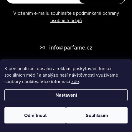
Vložením e-mailu souhlasíte s
podmínkami ochrany
osobních údajů
Z
info
@
parfame.cz
á
p
K personalizaci obsahu a reklam, poskytování funkcí
sociálních médií a analýze naší návštěvnosti využíváme
a
ZÁKAZNICKÝ SERVIS
soubory cookies. Více informací
zde
.
t
Nastavení
í
Copyright 2026
Parfame.cz
. Všechna práva vyhrazena.
Upravit
nastavení cookies
Odmítnout
Souhlasím
Vytvořil Shoptet