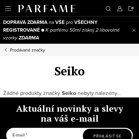
Přejít
N
na
obsah
DOPRAVA ZDARMA
na
VŠE
pro
VŠECHNY
K
REGISTROVANÉ
●
K parfému 50ml získej 2 libovolné
vzorky
ZDARMA
Prodávané značky
Seiko
Žádné produkty značky
Seiko
nebyly nalezeny...
Aktuální novinky a slevy
na váš e-mail
E-mail
PŘIHLÁSIT SE