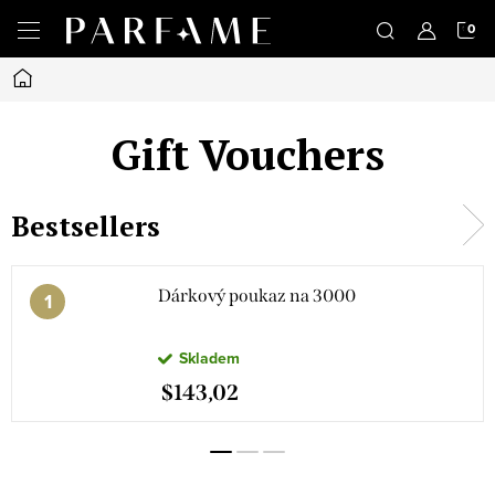
Skip
S
to
content
Home
C
Gift Vouchers
Bestsellers
Dárkový poukaz na 3000
Skladem
$143,02