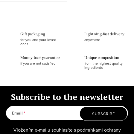
L
i
s
Gift packaging
Lightning-fast delivery
t
for you and your loved
anywhere
ones
i
n
Money-back guarantee
Unique composition
g
if you are not satisfied
from the highest quality
ingredients
c
o
n
t
Subscribe to the newsletter
r
o
Email
SUBSCRIBE
l
s
Vložením e-mailu souhlasíte s
podmínkami ochrany